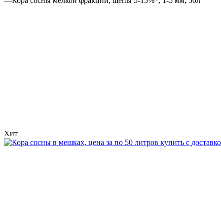
—
Кора сосны мелкой фракции, щепы 5-15%*, 1-5 мм, 50л
Хит