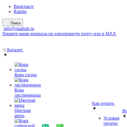
Вконтакте
Rutube
Поиск
info@zsadspb.ru
Пишите ваши вопросы на электронную почту или в MAX
Каталог
▼
Кора сосны
Кора
лиственницы
Как купить
▼
Цветная
Ин
щепа
▼
Условия
оплаты