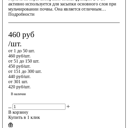
активно используется для засыпки основного слоя при
мульчировании почвы. Она является отличным
решением для ухоженности вашего участка и
Подробности
повышения его урожайности.
460
руб
/шт.
от 1 до 50 шт.
460
руб
/шт.
от 51 до 150 шт.
450
руб
/шт.
от 151 до 300 шт.
440
руб
/шт.
от 301 шт.
420
руб
/шт.
В наличии
В корзину
Купить в 1 клик