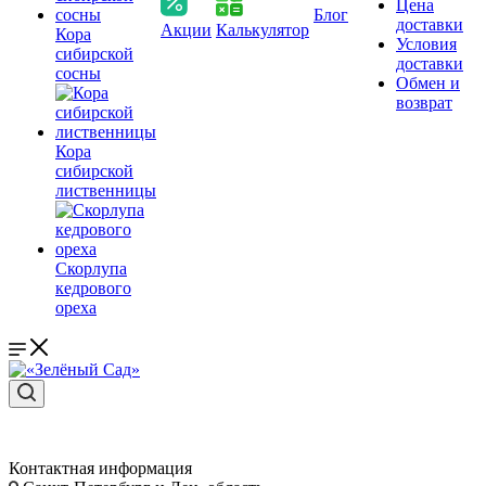
Цена
Блог
доставки
Акции
Калькулятор
Кора
Условия
сибирской
доставки
сосны
Обмен и
возврат
Кора
сибирской
лиственницы
Скорлупа
кедрового
ореха
Контактная информация