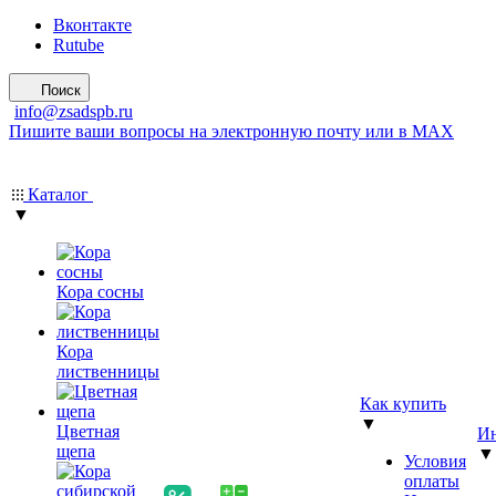
Вконтакте
Rutube
Поиск
info@zsadspb.ru
Пишите ваши вопросы на электронную почту или в MAX
Каталог
▼
Кора сосны
Кора
лиственницы
Как купить
▼
Цветная
Ин
щепа
▼
Условия
оплаты