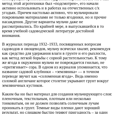
метод этой агротехники был «подсмотрен», его начали
активно использовать и в работах на отечественных с/х
угодьях. Причем настолько активно, что мульчировали
покровными материалами не только ягодники, но и прочие
насаждения. Другие варианты мульчи даже не
рассматривались. По крайней мере, в выпускавшейся в то
время учебной садоводческой литературе достойной
внимания.
В журналах периода 1932–1933, посвященных вопросам
садоводов и овощеводов, мульчу всячески хвалят, рекомендуя
как средство для удержания влаги в грунте и его рыхлости,
как метод легкой борьбы с сорной растительностью. К тому
же ягода в окружении мульчи не повреждается гнилью, не
«притягивает» сора. В одном из журналов упоминается, что
название садовой клубники – «земляника» — в точном
переводе звучит как «соломенная ягода». Ведь именно
соломой англичане которое столетие укрывают грунт вокруг
земляничных кустиков.
Каким бы ни был материал для создания мульчирующего слоя:
пленочным, текстильным, плотным или несколько
тонковатым, он не должен позволять солнечным лучам
проникать в грунт. Темные виды пленки дают хороший
результат, но слишком быстро теряют пригодность – за один