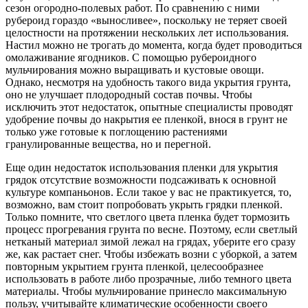
сезон огородно-полевых работ. По сравнению с ними
рубероид гораздо «выносливее», поскольку не теряет своей
целостности на протяжении нескольких лет использования.
Настил можно не трогать до момента, когда будет проводиться
омолаживание ягодников. С помощью рубероидного
мульчирования можно выращивать и кустовые овощи.
Однако, несмотря на удобность такого вида укрытия грунта,
оно не улучшает плодородный состав почвы. Чтобы
исключить этот недостаток, опытные специалисты проводят
удобрение почвы до накрытия ее пленкой, внося в грунт не
только уже готовые к поглощению растениями
гранулированные вещества, но и перегной.
Еще один недостаток использования пленки для укрытия
грядок отсутствие возможности подсаживать к основной
культуре компаньонов. Если такое у вас не практикуется, то,
возможно, вам стоит попробовать укрыть грядки пленкой.
Только помните, что светлого цвета пленка будет тормозить
процесс прогревания грунта по весне. Поэтому, если светлый
нетканый материал зимой лежал на грядах, уберите его сразу
же, как растает снег. Чтобы избежать возни с уборкой, а затем
повторным укрытием грунта пленкой, целесообразнее
использовать в работе либо прозрачные, либо темного цвета
материалы. Чтобы мульчирование принесло максимальную
пользу, учитывайте климатические особенности своего