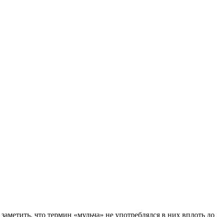
метить, что термин «мульча» не употреблялся в них вплоть до 2